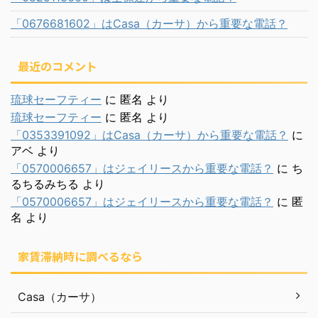
「0676681602」はCasa（カーサ）から重要な電話？
最近のコメント
琉球セーフティー
に
匿名
より
琉球セーフティー
に
匿名
より
「0353391092」はCasa（カーサ）から重要な電話？
に
アベ
より
「0570006657」はジェイリースから重要な電話？
に
ち
るちるみちる
より
「0570006657」はジェイリースから重要な電話？
に
匿
名
より
家賃滞納時に調べるなら
Casa（カーサ）