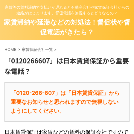
家賃等の賃料滞納で支払いが遅れると不動産会社や家賃保証会社からの
連絡がはじまります。督促電話を無視するとどうなるの？
家賃滞納や延滞などの対処法！督促状や督
促電話がきたら？
HOME
>
家賃保証会社一覧
>
「0120266607」は日本賃貸保証から重要
な電話？
「0120-266-607」は「日本賃貸保証」から
重要なお知らせと思われますので無視しない
ようにしてください。
日本賃貸保証
は家賃などの賃料の保証会社ですので