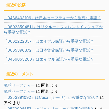
最近の投稿
「0486403106」は日本セーフティーから重要な電話？
「08023594511」はリクルートフォレントインシュアか
ら重要な電話？
「0662222837」はエイブル保証から重要な電話？
「0665390372」は日本賃貸保証から重要な電話？
「0459055200」はエイブル保証から重要な電話？
最近のコメント
琉球セーフティー
に
匿名
より
琉球セーフティー
に
匿名
より
「0353391092」はCasa（カーサ）から重要な電話？
に
アベ
より
「0570006657」はジェイリースから重要な電話？
に
ち