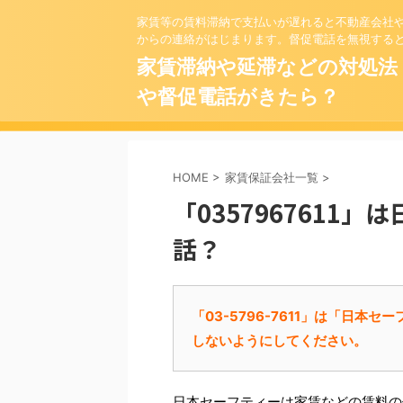
家賃等の賃料滞納で支払いが遅れると不動産会社
からの連絡がはじまります。督促電話を無視する
家賃滞納や延滞などの対処法
や督促電話がきたら？
HOME
>
家賃保証会社一覧
>
「0357967611
話？
「03-5796-7611」は「日
しないようにしてください。
日本セーフティー
は家賃などの賃料の