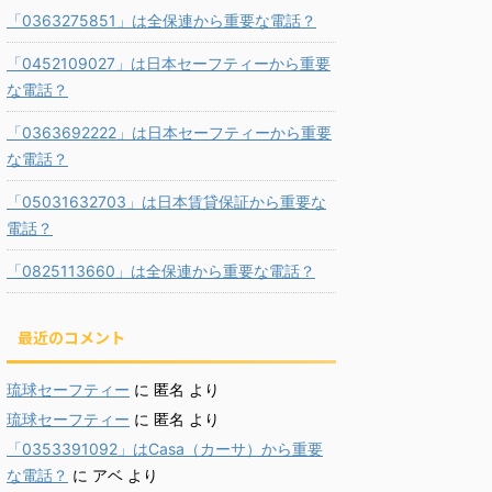
「0363275851」は全保連から重要な電話？
「0452109027」は日本セーフティーから重要
な電話？
「0363692222」は日本セーフティーから重要
な電話？
「05031632703」は日本賃貸保証から重要な
電話？
「0825113660」は全保連から重要な電話？
最近のコメント
琉球セーフティー
に
匿名
より
琉球セーフティー
に
匿名
より
「0353391092」はCasa（カーサ）から重要
な電話？
に
アベ
より