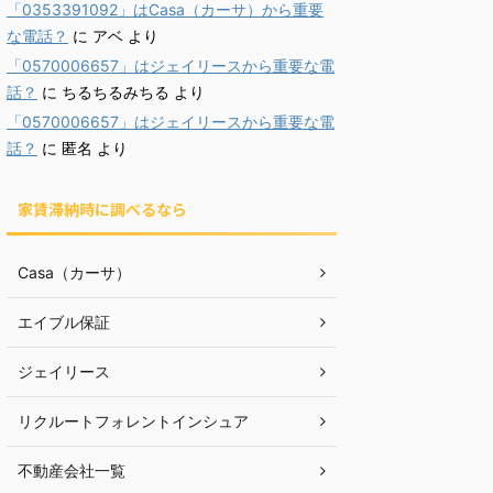
「0353391092」はCasa（カーサ）から重要
な電話？
に
アベ
より
「0570006657」はジェイリースから重要な電
話？
に
ちるちるみちる
より
「0570006657」はジェイリースから重要な電
話？
に
匿名
より
家賃滞納時に調べるなら
Casa（カーサ）
エイブル保証
ジェイリース
リクルートフォレントインシュア
不動産会社一覧